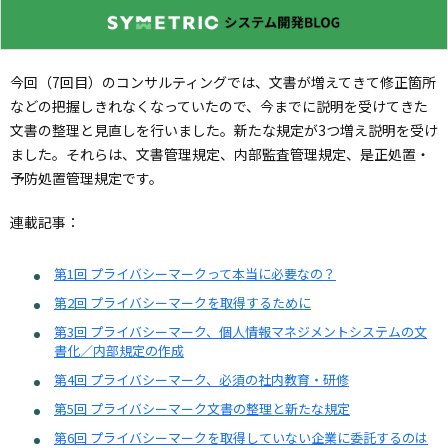
グ
発
／
ー
ー
開
今回（7回目）のコンサルティングでは、文書が増えてきて修正箇所
ク
などの把握しきれなくなっていたので、今までに説明を受けてきた
文書の整理と見直しを行いました。新たな規定が3つ増え説明を受け
発
ました。それらは、文書管理規定、内部監査管理規定、是正処置・
予防処置管理規定です。
ツ
連載記事：
ー
第1回 プライバシーマークって本当に必要なの？
ル
第2回 プライバシーマークを取得するために
第3回 プライバシーマーク、個人情報マネジメントシステムの文
書化／内部規定の作成
第4回 プライバシーマーク、必須の社内教育・研修
第5回 プライバシーマーク文書の整理と新たな規定
第6回 プライバシーマークを取得していない企業に委託するのは