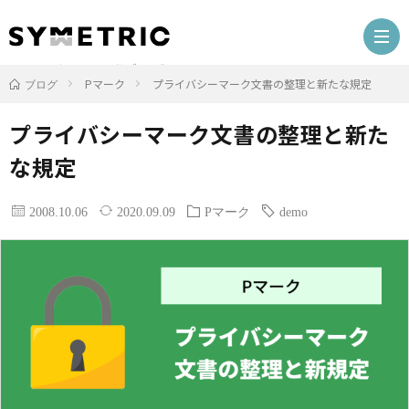
ソフトウェア開発ブログ
Pマーク
プライバシーマーク文書の整理と新たな規定
ブログ
プライバシーマーク文書の整理と新た
プ
な規定
ロ
Web
2008.10.06
2020.09.09
Pマーク
demo
グ
サ
開
ラ
イ
発
ガ
ミ
ト
環
ラ
P
ン
開
境
ケ
マ