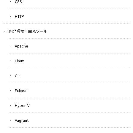
CSS
HTTP
開発環境／開発ツール
Apache
Linux
Git
Eclipse
Hyper-V
Vagrant