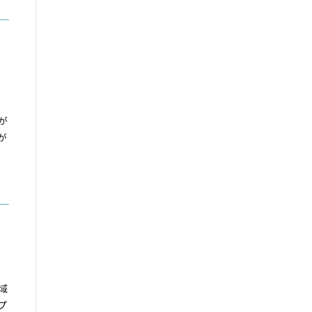
が
が
域
プ