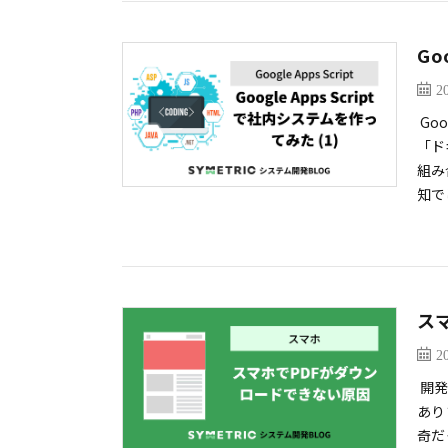
Go
2
Go
「ド
組み
知で
ス
2
開発
あり
奇だ