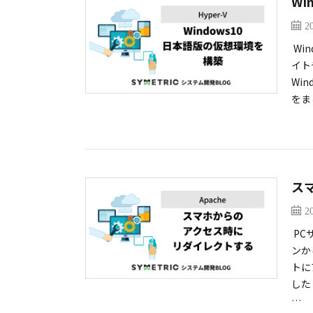
Wi
2
Wi
イト
Win
をま
ス
2
PC
ンか
トに
した
…