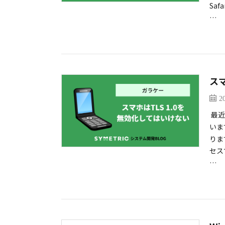
Sa
…
ス
2
最近
いま
りま
セス
…