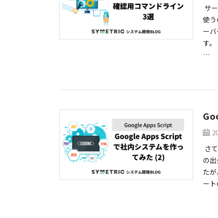
サー
使う
ーバ
す。
…
Go
2
さて
の出
たが
ート