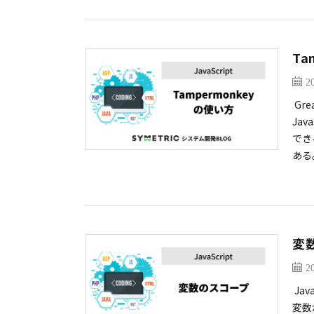
Ta
2
Gr
Ja
でき
ある
変
2
Ja
変数