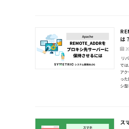
R
は
2
リバ
では
アク
った
シ型
ス