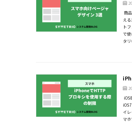
2
商品
える
トフ
で使
タリ
iP
2
iO
iO
イレ
マホ