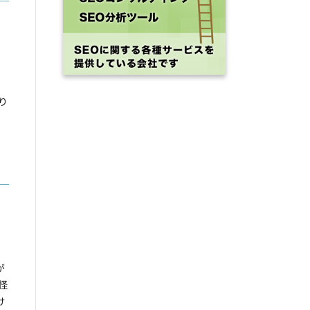
り
が
怪
け