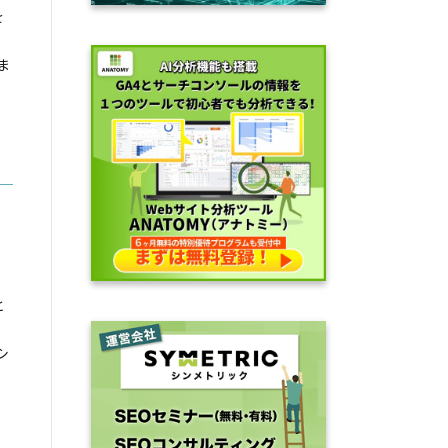
を
サ
ま
と
シ